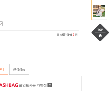
총 상품 금액
0
원
포인트사용 가맹점
?