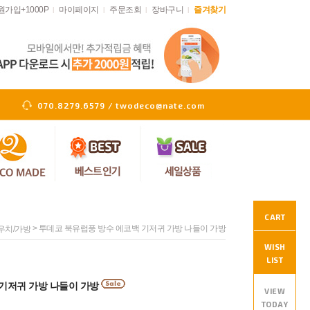
원가입+1000P
마이페이지
주문조회
장바구니
즐겨찾기
|
|
|
|
070.8279.6579 / twodeco@nate.com
CART
> 투데코 북유럽풍 방수 에코백 기저귀 가방 나들이 가방
우치/가방
WISH
LIST
 기저귀 가방 나들이 가방
VIEW
TODAY