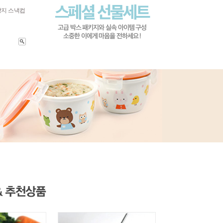
방지 스낵컵