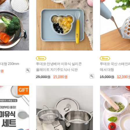
대형 230mm
투데코 안녕베어 이유식 실리콘
투데코 국산 스테인
플레이트 자기주도식사 식판
매셔 대형
0원
25,000원
15,000원
15,000원
12,000