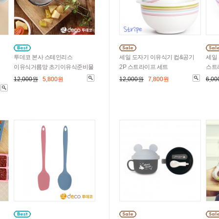
투데코 본사 스테인리스
세일 도자기 이유식기 컵&공기
세일 
이유식거름망 초기이유식준비물
2P 스트라이프 세트
스트
12,000원
5,800원
12,000원
7,800원
6,0