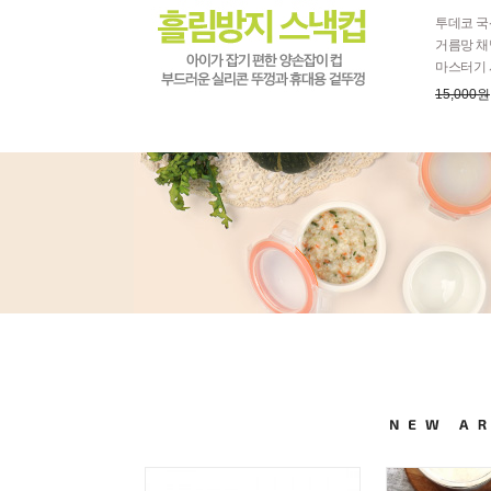
투데코 국
거름망 채
마스터기 
15,000원