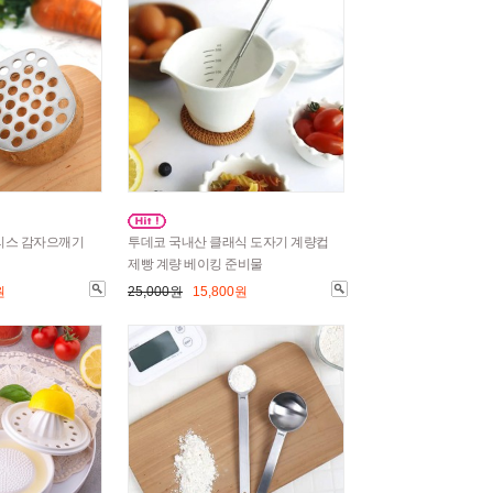
리스 감자으깨기
투데코 국내산 클래식 도자기 계량컵
제빵 계량 베이킹 준비물
원
25,000원
15,800원