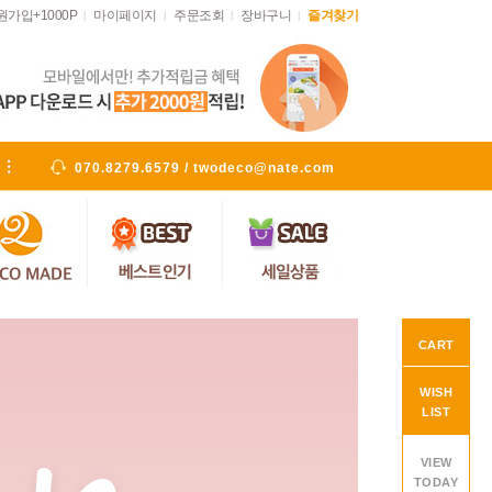
원가입+1000P
마이페이지
주문조회
장바구니
즐겨찾기
|
|
|
|
070.8279.6579 / twodeco@nate.com
CART
WISH
LIST
VIEW
TODAY