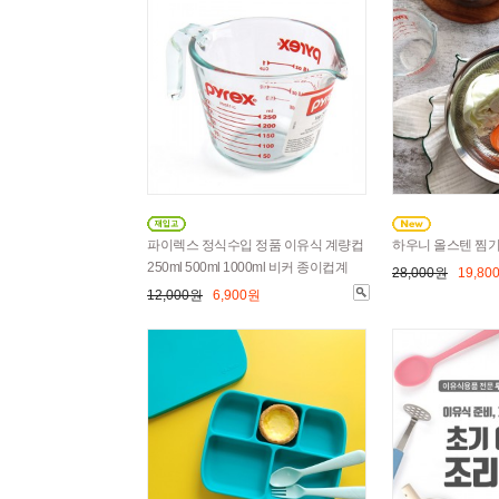
파이렉스 정식수입 정품 이유식 계량컵
하우니 올스텐 찜기
250ml 500ml 1000ml 비커 종이컵계
28,000원
19,80
12,000원
6,900원