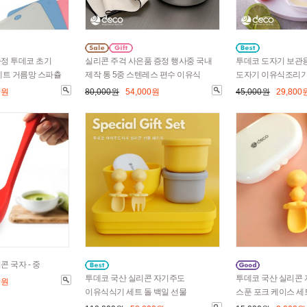
정 투데코 초기
실리콘 주걱 사은품 증정 행사중 국내
투데코 도자기 보관
세트 거름망 스파츌
제작 통 5중 스텐레스 편수 이유식
도자기 이유식조리기
0원
80,000원
54,000원
45,000원
29,800
 국자 - 중
투데코 국산 실리콘 자기주도
투데코 국산 실리콘
0원
이유식식기 세트 돌 백일 선물
스푼 포크 케이스 세