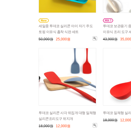
세일중 투데코 실리콘 아이 자기 주도
투데코 보관용기 증
토핑 이유식 흡착 식판 세트
이유식 조리 도구 
50,000원
25,000원
43,900원
35,00
투데코 실리콘 사각 뒤집개 대형 일체형
투데코 일체형 실리콘
실리콘조리도구 뒤지개
18,000원
12,00
18,000원
12,000원