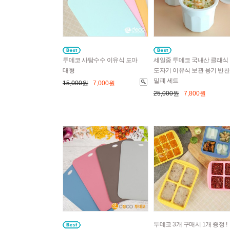
투데코 사탕수수 이유식 도마
세일중 투데코 국내산 클래식
대형
도자기 이유식 보관 용기 반찬
밀폐 세트
15,000원
7,000원
25,000원
7,800원
투데코 3개 구매시 1개 증정 !