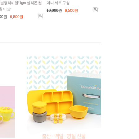
널정리세일* tgm 실리콘 컵
미니,세트 구성
개월 이상
10,000원
6,500원
000원
6,800원