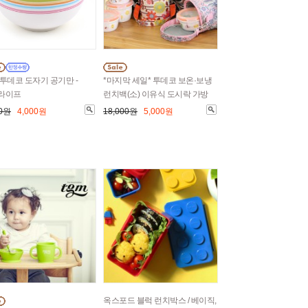
투데코 도자기 공기만 -
*마지막 세일* 투데코 보온·보냉
라이프
런치백(소) 이유식 도시락 가방
00원
4,000원
18,000원
5,000원
옥스포드 블럭 런치박스 / 베이직,