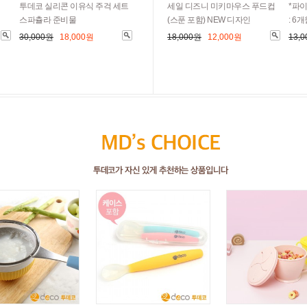
투데코 실리콘 이유식 주걱 세트
세일 디즈니 미키마우스 푸드컵
*파이
스파츌라 준비물
(스푼 포함) NEW 디자인
: 6
30,000원
18,000원
18,000원
12,000원
13,