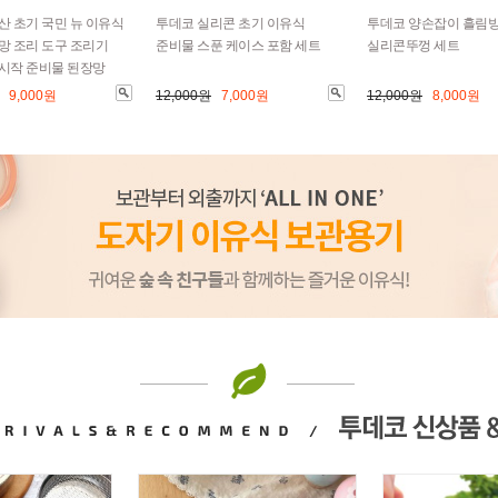
산 초기 국민 뉴 이유식
투데코 실리콘 초기 이유식
투데코 양손잡이 흘림
망 조리 도구 조리기
준비물 스푼 케이스 포함 세트
실리콘뚜껑 세트
시작 준비물 된장망
9,000원
12,000원
7,000원
12,000원
8,000원