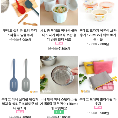
투데코 실리콘 조리 주걱
세일중 투데코 국내산 클래
투데코 도자기 이유식 보관
스파츌라 알뜰주걱
식 도자기 이유식 보관 용
용기 120ml 2개 세트 초기
기 반찬 밀폐 세트
준비물
12,000
8,000원
12,000
9,800원
25,000
7,800원
투데코 미니 실리콘 뒤집개
국내제작 미니 스텐레스 찜
투데코 트레이 흡착식판 파
일체형 실리콘조리도구 미
기 통5중 깊은 편수 (16cm)
우치
니 뒤지개
에 딱맞아요
15,000
9,900원
12,000
9,800원
20,000
15,000원