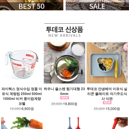
파이렉스 정식수입 정품 이
하우니 올스텐 찜기대형 23
투데코 안녕베어 이유식 실
유식 계량컵 250ml 500ml
0mm
리콘 플레이트 자기주도식
1000ml 비커 종이컵계량
사 식판
코렐
28,000
19,800원
12,000
6,900원
25,000
15,000원