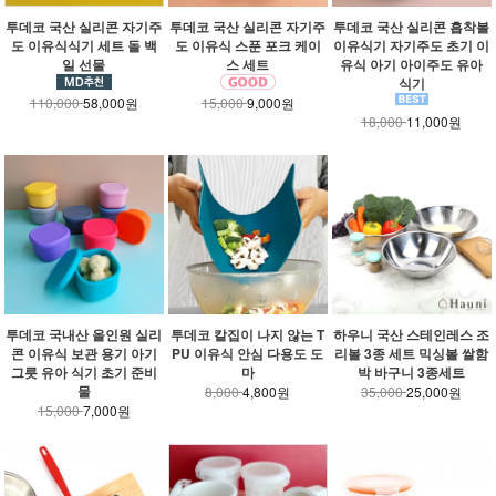
투데코 국산 실리콘 자기주
투데코 국산 실리콘 자기주
투데코 국산 실리콘 흡착볼
도 이유식식기 세트 돌 백
도 이유식 스푼 포크 케이
이유식기 자기주도 초기 이
일 선물
스 세트
유식 아기 아이주도 유아
식기
110,000
58,000원
15,000
9,000원
18,000
11,000원
투데코 국내산 올인원 실리
투데코 칼집이 나지 않는 T
하우니 국산 스테인레스 조
콘 이유식 보관 용기 아기
PU 이유식 안심 다용도 도
리볼 3종 세트 믹싱볼 쌀함
그릇 유아 식기 초기 준비
마
박 바구니 3종세트
물
8,000
4,800원
35,000
25,000원
15,000
7,000원