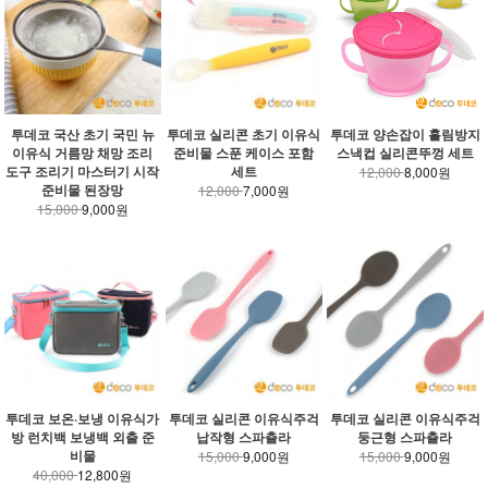
투데코 국산 초기 국민 뉴
투데코 실리콘 초기 이유식
투데코 양손잡이 흘림방지
이유식 거름망 채망 조리
준비물 스푼 케이스 포함
스낵컵 실리콘뚜껑 세트
도구 조리기 마스터기 시작
세트
12,000
8,000원
준비물 된장망
12,000
7,000원
15,000
9,000원
투데코 보온·보냉 이유식가
투데코 실리콘 이유식주걱
투데코 실리콘 이유식주걱
방 런치백 보냉백 외출 준
납작형 스파츌라
둥근형 스파츌라
비물
15,000
9,000원
15,000
9,000원
40,000
12,800원