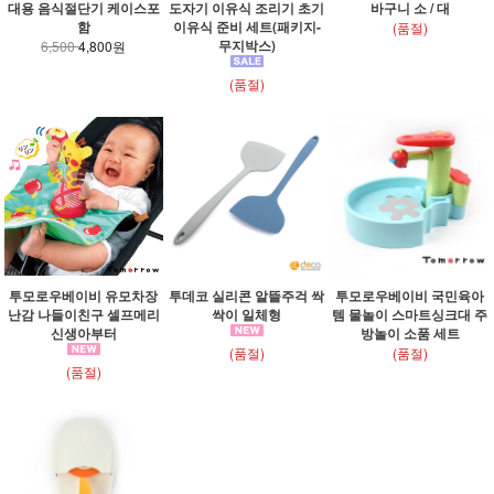
대용 음식절단기 케이스포
도자기 이유식 조리기 초기
바구니 소 / 대
함
이유식 준비 세트(패키지-
(품절)
무지박스)
6,500
4,800원
(품절)
투모로우베이비 유모차장
투데코 실리콘 알뜰주걱 싹
투모로우베이비 국민육아
난감 나들이친구 셀프메리
싹이 일체형
템 물놀이 스마트싱크대 주
신생아부터
방놀이 소품 세트
(품절)
(품절)
(품절)