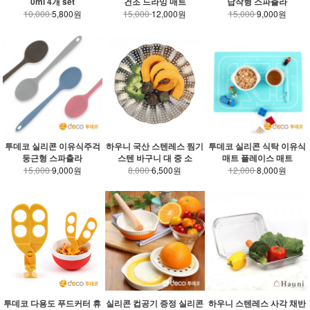
0ml 4개 set
건조 드라잉 매트
납작형 스파츌라
10,000
5,800원
15,000
12,000원
15,000
9,000원
투데코 실리콘 이유식주걱
하우니 국산 스텐레스 찜기
투데코 실리콘 식탁 이유식
둥근형 스파츌라
스텐 바구니 대 중 소
매트 플레이스 매트
15,000
9,000원
8,000
6,500원
12,000
8,000원
투데코 다용도 푸드커터 휴
실리콘 컵공기 증정 실리콘
하우니 스텐레스 사각 채반