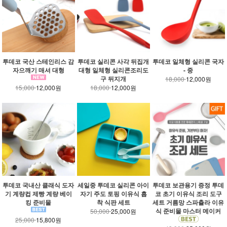
투데코 국산 스테인리스 감
투데코 실리콘 사각 뒤집개
투데코 일체형 실리콘 국자
자으깨기 매셔 대형
대형 일체형 실리콘조리도
- 중
구 뒤지개
18,000
12,000원
15,000
12,000원
18,000
12,000원
투데코 국내산 클래식 도자
세일중 투데코 실리콘 아이
투데코 보관용기 증정 투데
기 계량컵 제빵 계량 베이
자기 주도 토핑 이유식 흡
코 초기 이유식 조리 도구
킹 준비물
착 식판 세트
세트 거름망 스파츌라 이유
식 준비물 마스터 메이커
50,000
25,000원
25,000
15,800원