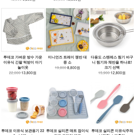
투데코 가벼운 방수 가운
미니언즈 트레이 쟁반 대
다용도 스텐레스 찜기 바구
이유식 긴팔 턱받이 아기
중 소
니 찜기와 채반을 하나로!
놀이옷
크기 선택
19,800
8,800원
22,000
13,800원
15,900
12,800원
투데코 이유식 보관용기 22
투데코 실리콘 매트 접이식
투데코 실리콘 이유식주걱