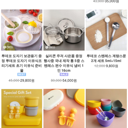
43,900
35,000원
투데코 도자기 보관용기 증
실리콘 주걱 사은품 증정
투데코 스텐레스 계량스푼
정 투데코 도자기 이유식조
행사중 국내 제작 통 5중 스
2개 세트 5ml+15ml
리기세트 초기 이유식 준비
텐레스 편수 이유식 냄비 1
12,000
9,800원
물
인 16cm
45,000
29,800원
80,000
54,000원