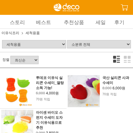
스토리
베스트
추천상품
세일
후기
이유식조리
세척용품
정렬
투데코 이유식 실
국산 실리콘 사과
리콘 수세미_열탕
수세미
소독 가능!
8,000
6,000원
6,000
4,000원
70원 적립
70원 적립
아이센 바이오 스
펀지 수세미 도자
기 이유식용으로
추천
3,200
2,800원